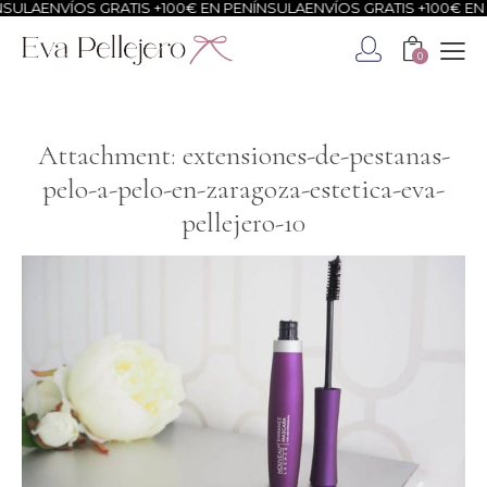
SULA
ENVÍOS GRATIS +100€ EN PENÍNSULA
ENVÍOS GRATIS +100€ EN 
0
Attachment: extensiones-de-pestanas-
pelo-a-pelo-en-zaragoza-estetica-eva-
pellejero-10