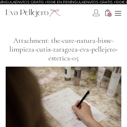
ÍNSULA
ENVÍOS GRATIS +100€ EN PENÍNSULA
ENVÍOS GRATIS +100€ E
0
Attachment: the-cure-natura-bisse-
limpieza-cutis-zaragoza-eva-pellejero-
estetica-05