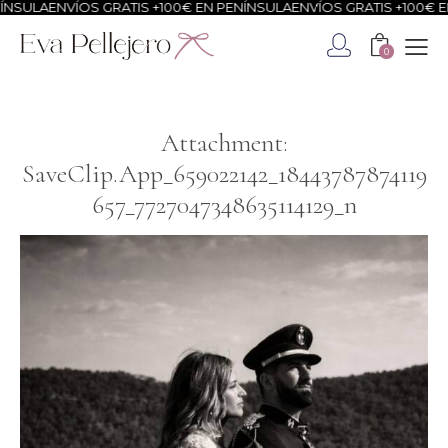
NSULA
ENVÍOS GRATIS +100€ EN PENÍNSULA
ENVÍOS GRATIS +100€ EN
0
Attachment:
SaveClip.App_659022142_18443787874119
657_7727047348635114129_n