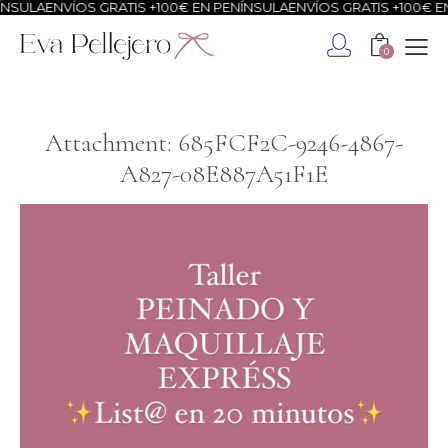
NSULA
ENVÍOS GRATIS +100€ EN PENÍNSULA
ENVÍOS GRATIS +100€ EN
0
Attachment: 685FCF2C-9246-4867-
A827-08E887A51F1E