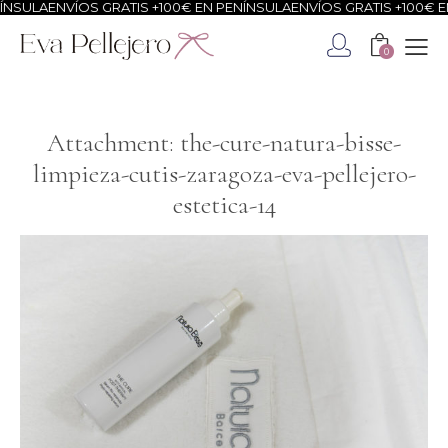
NSULA
ENVÍOS GRATIS +100€ EN PENÍNSULA
ENVÍOS GRATIS +100€ EN
0
Attachment: the-cure-natura-bisse-
limpieza-cutis-zaragoza-eva-pellejero-
estetica-14