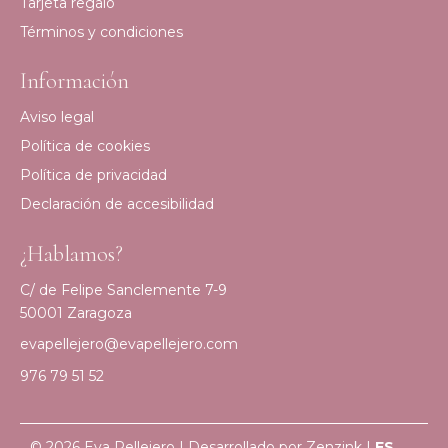
Tarjeta regalo
Términos y condiciones
Información
Aviso legal
Política de cookies
Política de privacidad
Declaración de accesibilidad
¿Hablamos?
C/ de Felipe Sanclemente 7-9
50001 Zaragoza
evapellejero@evapellejero.com
976 79 51 52
© 2026 Eva Pellejero | Desarrollado por
Zenzink
|
ES