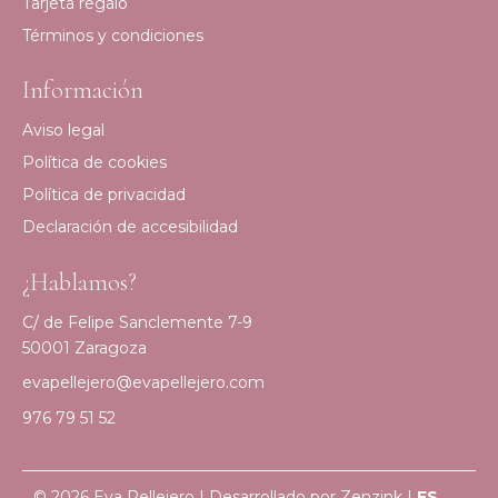
Tarjeta regalo
Términos y condiciones
Información
Aviso legal
Política de cookies
Política de privacidad
Declaración de accesibilidad
¿Hablamos?
C/ de Felipe Sanclemente 7-9
50001 Zaragoza
evapellejero@evapellejero.com
976 79 51 52
© 2026 Eva Pellejero | Desarrollado por
Zenzink
|
ES