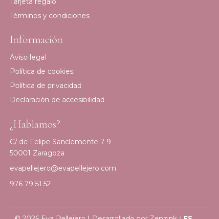
Tarjeta regalo
Términos y condiciones
Información
Aviso legal
Política de cookies
Política de privacidad
Declaración de accesibilidad
¿Hablamos?
C/ de Felipe Sanclemente 7-9
50001 Zaragoza
evapellejero@evapellejero.com
976 79 51 52
© 2026 Eva Pellejero | Desarrollado por
Zenzink
|
ES