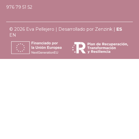
976 79 51 52
© 2026 Eva Pellejero | Desarrollado por
Zenzink
|
ES
EN