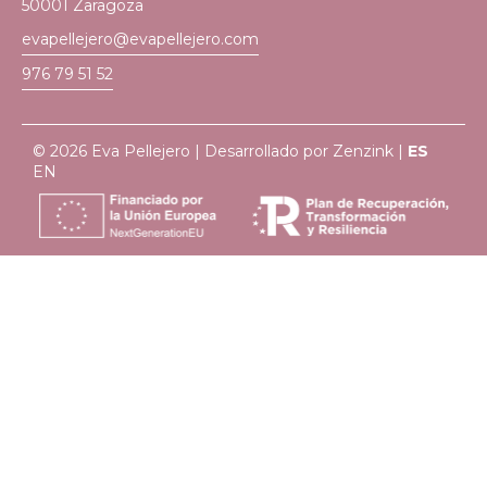
50001 Zaragoza
evapellejero@evapellejero.com
976 79 51 52
© 2026 Eva Pellejero | Desarrollado por
Zenzink
|
ES
EN