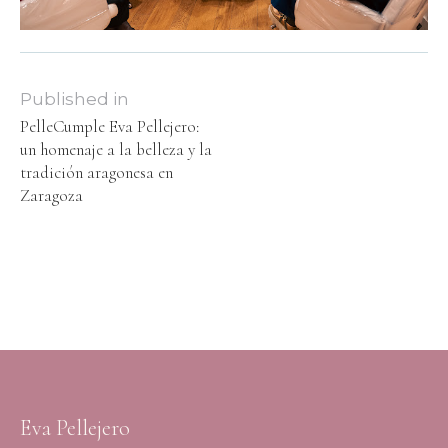
Published in
PelleCumple Eva Pellejero:
un homenaje a la belleza y la
tradición aragonesa en
Zaragoza
Eva Pellejero