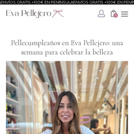
GRATIS +100€ EN PENÍNSULA
ENVÍOS GRATIS +100€ EN PENÍNSULA
EN
0
Pellecumpleaños en Eva Pellejero: una
semana para celebrar la belleza