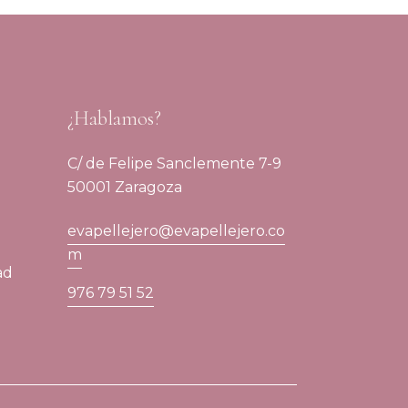
¿Hablamos?
C/ de Felipe Sanclemente 7-9
50001 Zaragoza
evapellejero@evapellejero.co
m
ad
976 79 51 52