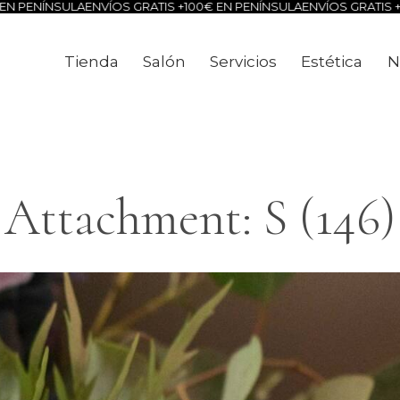
NSULA
ENVÍOS GRATIS +100€ EN PENÍNSULA
ENVÍOS GRATIS +100€ EN
Tienda
Salón
Servicios
Estética
N
Tienda
Salón
Servicios
Estéti
Attachment: S (146)