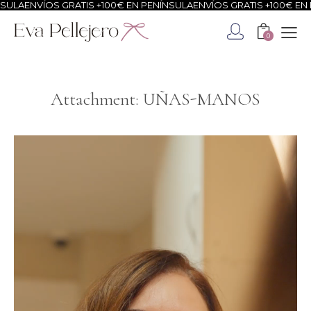
SULA
ENVÍOS GRATIS +100€ EN PENÍNSULA
ENVÍOS GRATIS +100€ EN 
0
Attachment: UÑAS-MANOS
Reproductor
de
vídeo