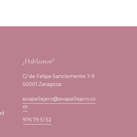
¿Hablamos?
C/ de Felipe Sanclemente 7-9
50001 Zaragoza
evapellejero@evapellejero.co
m
ad
976 79 51 52