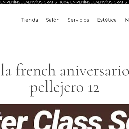
N PENÍNSULA
ENVÍOS GRATIS +100€ EN PENÍNSULA
ENVÍOS GRATIS +1
Tienda
Salón
Servicios
Estética
N
Tienda
Salón
Servicios
Estéti
a french aniversario
pellejero 12