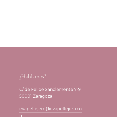
¿Hablamos?
C/ de Felipe Sanclemente 7-9
50001 Zaragoza
evapellejero@evapellejero.co
m