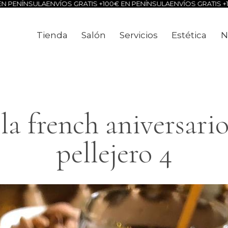
NÍNSULA
ENVÍOS GRATIS +100€ EN PENÍNSULA
ENVÍOS GRATIS +100€ 
Tienda
Salón
Servicios
Estética
N
Tienda
Salón
Servicios
Estéti
a french aniversario
pellejero 4