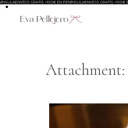
LA
ENVÍOS GRATIS +100€ EN PENÍNSULA
ENVÍOS GRATIS +100€ EN PE
Attachment: l