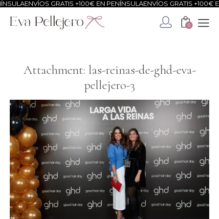
NSULA
ENVÍOS GRATIS +100€ EN PENÍNSULA
ENVÍOS GRATIS +100€ EN
0
Attachment: las-reinas-de-ghd-eva-
pellejero-3