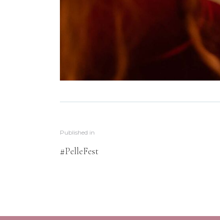
Published in
#PelleFest