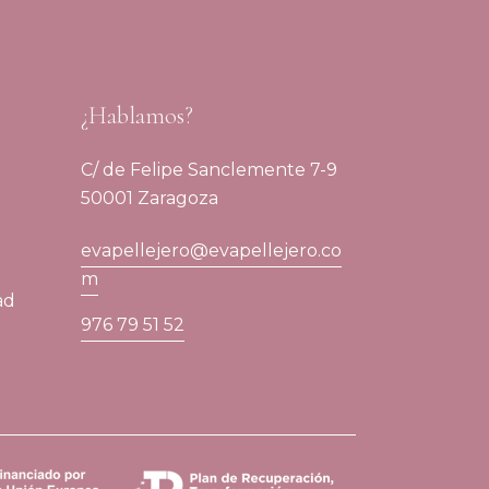
¿Hablamos?
C/ de Felipe Sanclemente 7-9
50001 Zaragoza
evapellejero@evapellejero.co
m
ad
976 79 51 52