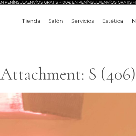
ÍNSULA
ENVÍOS GRATIS +100€ EN PENÍNSULA
ENVÍOS GRATIS +100€ E
Tienda
Salón
Servicios
Estética
N
Tienda
Salón
Servicios
Estéti
Attachment: S (406)