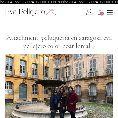
NSULA
ENVÍOS GRATIS +100€ EN PENÍNSULA
ENVÍOS GRATIS +100€ EN
0
Attachment: peluqueria en zaragoza eva
pellejero color boat loreal 4