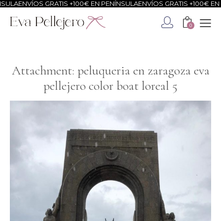
SULA
ENVÍOS GRATIS +100€ EN PENÍNSULA
ENVÍOS GRATIS +100€ EN 
0
Attachment: peluqueria en zaragoza eva
pellejero color boat loreal 5