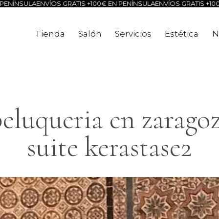
ENÍNSULA
ENVÍOS GRATIS +100€ EN PENÍNSULA
ENVÍOS GRATIS +100€
Tienda
Salón
Servicios
Estética
N
Tienda
Salón
Servicios
Estéti
luqueria en zaragoz
suite kerastase2