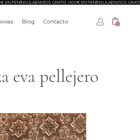
 EN PENÍNSULA
ENVÍOS GRATIS +100€ EN PENÍNSULA
ENVÍOS GRATIS 
ovias
Blog
Contacto
0
ca
Novias
Blog
Contacto
0
a eva pellejero