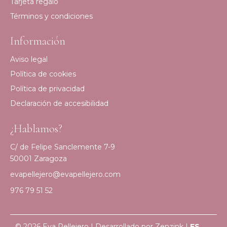
Tarjeta regalo
Términos y condiciones
Información
Aviso legal
Política de cookies
Política de privacidad
Declaración de accesibilidad
¿Hablamos?
C/ de Felipe Sanclemente 7-9
50001 Zaragoza
evapellejero@evapellejero.com
976 79 51 52
© 2026 Eva Pellejero | Desarrollado por
Zenzink
|
ES