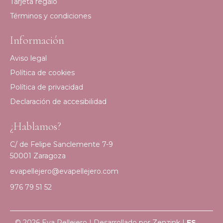
Tarjeta regalo
Términos y condiciones
Información
Aviso legal
Política de cookies
Política de privacidad
Declaración de accesibilidad
¿Hablamos?
C/ de Felipe Sanclemente 7-9
50001 Zaragoza
evapellejero@evapellejero.com
976 79 51 52
© 2026 Eva Pellejero | Desarrollado por
Zenzink
|
ES