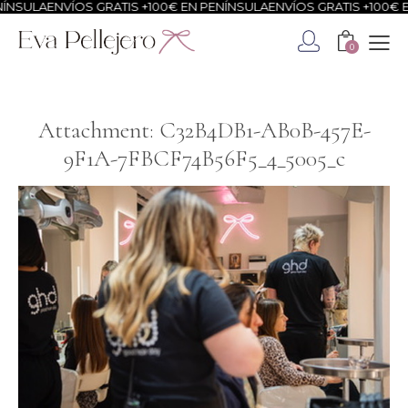
NSULA
ENVÍOS GRATIS +100€ EN PENÍNSULA
ENVÍOS GRATIS +100€ EN
0
Attachment: C32B4DB1-AB0B-457E-
9F1A-7FBCF74B56F5_4_5005_c