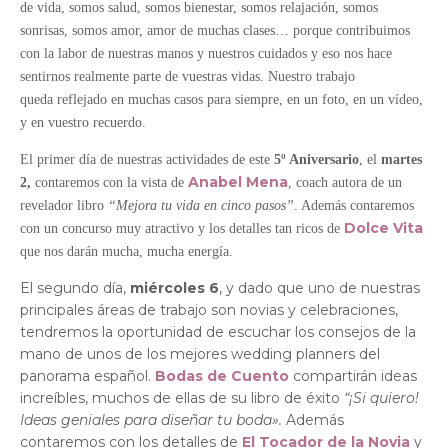
de vida, somos salud, somos bienestar, somos relajación, somos
sonrisas, somos amor, amor de muchas clases… porque contribuimos
con la labor de nuestras manos y nuestros cuidados y eso nos hace
sentirnos realmente parte de vuestras vidas. Nuestro trabajo
queda reflejado en muchas casos para siempre, en un foto, en un vídeo,
y en vuestro recuerdo.
El primer día de nuestras actividades de este
5º Aniversario
, el
martes
Anabel Mena
2,
contaremos con la vista de
, coach autora de un
revelador libro
“Mejora tu vida en cinco pasos”
. Además contaremos
Dolce Vita
con un concurso muy atractivo y los detalles tan ricos de
que nos darán mucha, mucha energía.
El segundo día,
miércoles 6
, y dado que uno de nuestras
principales áreas de trabajo son novias y celebraciones,
tendremos la oportunidad de escuchar los consejos de la
mano de unos de los mejores wedding planners del
panorama español.
Bodas de Cuento
compartirán ideas
increíbles, muchos de ellas de su libro de éxito
“¡Si quiero!
Ideas geniales para diseñar tu boda».
Además
contaremos con los detalles de
El Tocador de la Novia
y