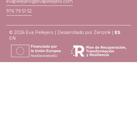
evapellejero@evapellejero.com
976 79 51 52
© 2026 Eva Pellejero | Desarrollado por
Zenzink
|
ES
EN