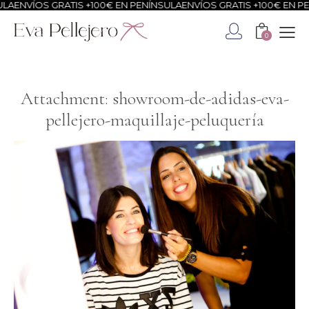
A
ENVÍOS GRATIS +100€ EN PENÍNSULA
ENVÍOS GRATIS +100€ EN PEN
0
Attachment: showroom-de-adidas-eva-
pellejero-maquillaje-peluquería