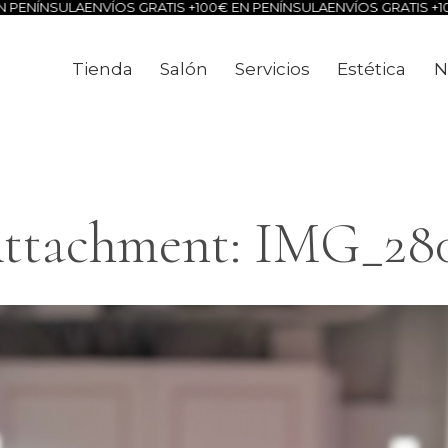
NSULA
ENVÍOS GRATIS +100€ EN PENÍNSULA
ENVÍOS GRATIS +100€ EN
Tienda
Salón
Servicios
Estética
N
Tienda
Salón
Servicios
Estéti
ttachment: IMG_28