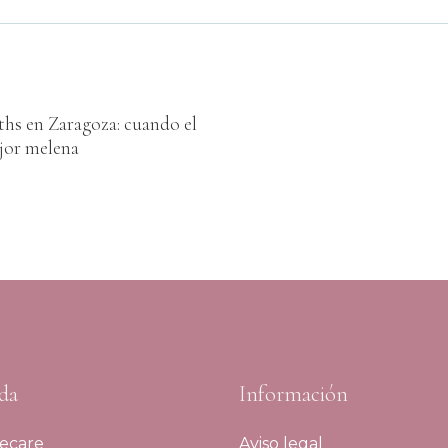
ths en Zaragoza: cuando el
ejor melena
da
Información
ecare
Aviso legal