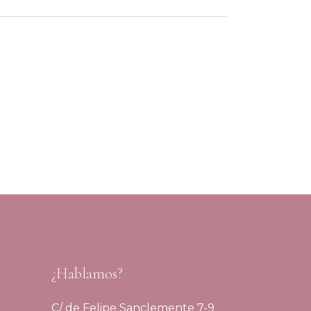
¿Hablamos?
C/ de Felipe Sanclemente 7-9