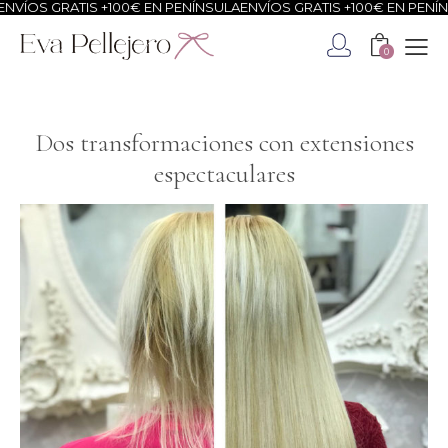
RATIS +100€ EN PENÍNSULA
ENVÍOS GRATIS +100€ EN PENÍNSULA
ENV
0
Dos transformaciones con extensiones
espectaculares