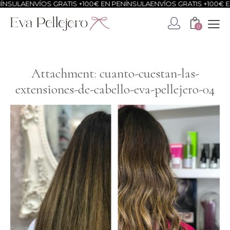
NSULA
ENVÍOS GRATIS +100€ EN PENÍNSULA
ENVÍOS GRATIS +100€ EN
0
Attachment: cuanto-cuestan-las-
extensiones-de-cabello-eva-pellejero-04