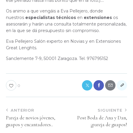
ese peinado hasta más bonito que en la foto;)….
Os animo a que vengáis a Eva Pellejero, donde
nuestros
especialistas
técnicos
en
extensiones
os
asesorarán y harán una consulta totalmente personalizada,
en la que se dá presupuesto sin compromiso.
Eva Pellejero Salón experto en Novias y en Extensiones
Great Lenghts.
Sanclemente 7-9, 50001 Zaragoza. Tel. 976795152
0
ANTERIOR
SIGUIENTE
Pareja de novios jóvenes,
Post Boda de Ana y Dan,
guapos y encantadores..
¡pareja de guapos!