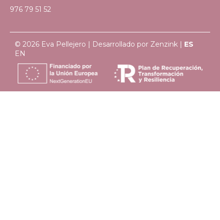
976 79 51 52
© 2026 Eva Pellejero | Desarrollado por
Zenzink
|
ES
EN