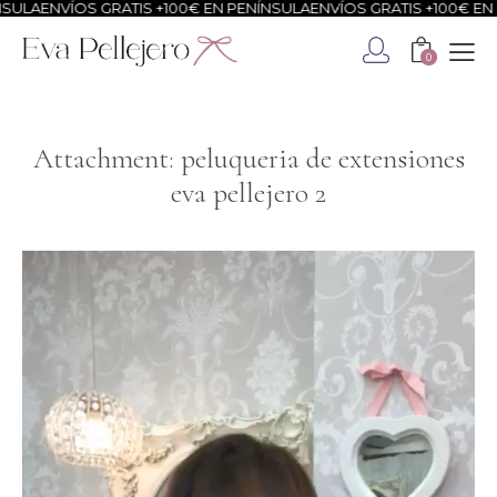
ULA
ENVÍOS GRATIS +100€ EN PENÍNSULA
ENVÍOS GRATIS +100€ EN P
0
Attachment: peluqueria de extensiones
eva pellejero 2
Reproductor
de
vídeo