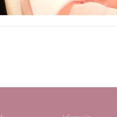
da
Información