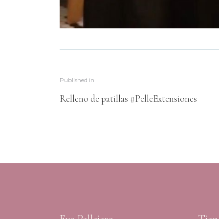
Published in
Relleno de patillas #PelleExtensiones
Eva Pellejero
Tien