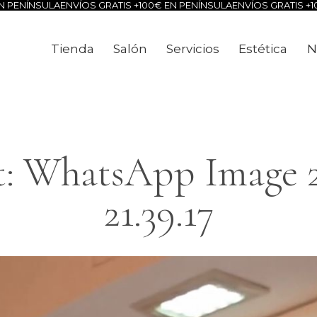
ULA
ENVÍOS GRATIS +100€ EN PENÍNSULA
ENVÍOS GRATIS +100€ EN P
Tienda
Salón
Servicios
Estética
N
Tienda
Salón
Servicios
Estéti
: WhatsApp Image 20
21.39.17