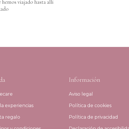
 hemos viajado hasta allí
zado
da
Información
ecare
Aviso legal
a experiencias
Política de cookies
ta regalo
Política de privacidad
nos y condiciones
Declaración de accesibilid