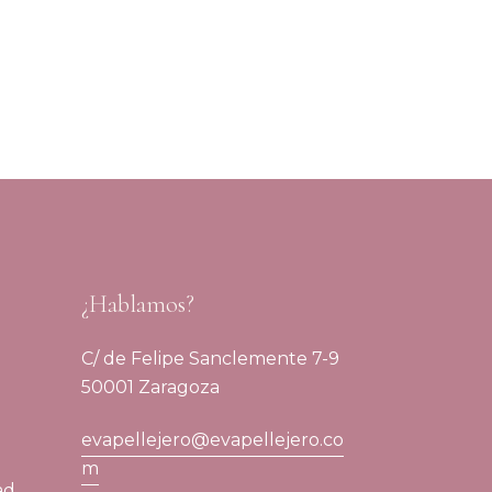
¿Hablamos?
C/ de Felipe Sanclemente 7-9
50001 Zaragoza
evapellejero@evapellejero.co
m
ad