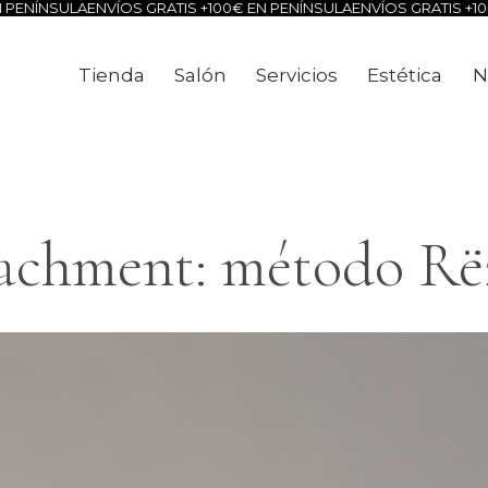
ÍNSULA
ENVÍOS GRATIS +100€ EN PENÍNSULA
ENVÍOS GRATIS +100€ E
Tienda
Salón
Servicios
Estética
N
Tienda
Salón
Servicios
Estéti
achment: método Rë