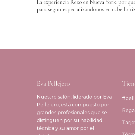
La experiencia Rëzo en Nueva York: por qué
para seguir especializándonos en cabello ri
Eva Pellejero
Tien
Nuestro salón, liderado por Eva
#pell
Pellejero, está compuesto por
Regal
grandes profesionales que se
distinguen por su habilidad
Tarje
técnica y su amor por el
Térmi