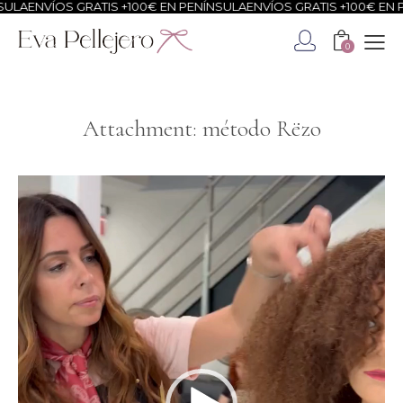
ULA
ENVÍOS GRATIS +100€ EN PENÍNSULA
ENVÍOS GRATIS +100€ EN P
0
Attachment: método Rëzo
Reproductor
de
vídeo