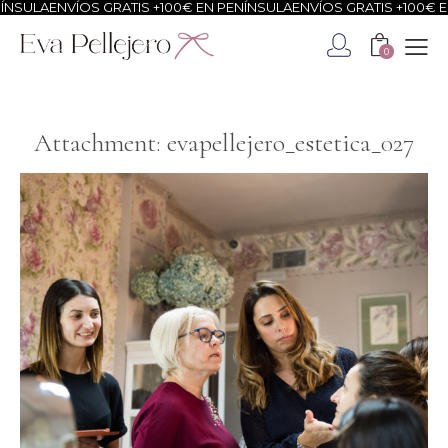
NSULA
ENVÍOS GRATIS +100€ EN PENÍNSULA
ENVÍOS GRATIS +100€ EN
0
Attachment: evapellejero_estetica_027