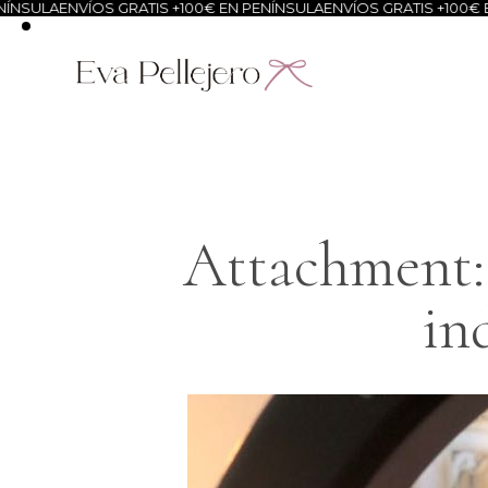
NSULA
ENVÍOS GRATIS +100€ EN PENÍNSULA
ENVÍOS GRATIS +100€ EN
Attachment: 
in