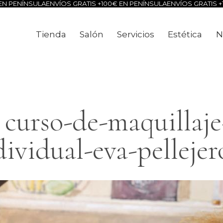
 PENÍNSULA
ENVÍOS GRATIS +100€ EN PENÍNSULA
ENVÍOS GRATIS +10
Tienda
Salón
Servicios
Estética
N
Tienda
Salón
Servicios
Estéti
curso-de-maquillaje
dividual-eva-pellejer