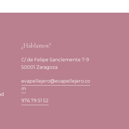
¿Hablamos?
C/ de Felipe Sanclemente 7-9
50001 Zaragoza
evapellejero@evapellejero.co
m
ad
976 79 51 52