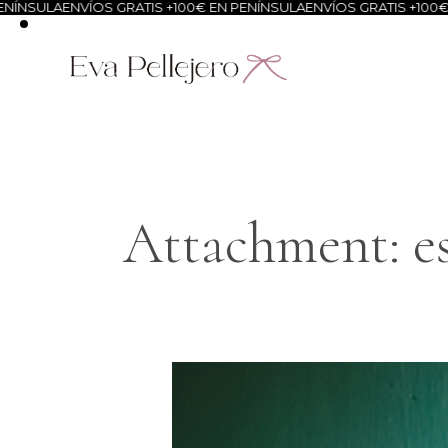
A
ENVÍOS GRATIS +100€ EN PENÍNSULA
ENVÍOS GRATIS +100€ EN PEN
Attachment: es