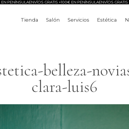
ÍNSULA
ENVÍOS GRATIS +100€ EN PENÍNSULA
ENVÍOS GRATIS +100€ E
Tienda
Salón
Servicios
Estética
N
Tienda
Salón
Servicios
Estéti
tetica-belleza-novias
clara-luis6