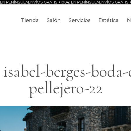
N PENÍNSULA
ENVÍOS GRATIS +100€ EN PENÍNSULA
ENVÍOS GRATIS +1
Tienda
Salón
Servicios
Estética
N
Tienda
Salón
Servicios
Estéti
isabel-berges-boda-
pellejero-22