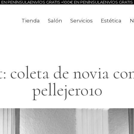
EN PENÍNSULA
ENVÍOS GRATIS +100€ EN PENÍNSULA
ENVÍOS GRATIS +
Tienda
Salón
Servicios
Estética
N
Tienda
Salón
Servicios
Estéti
 coleta de novia co
pellejero10