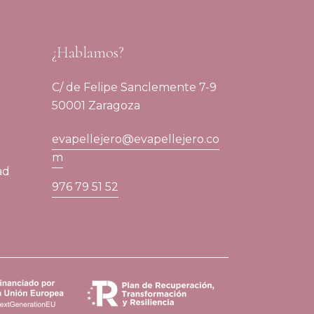
¿Hablamos?
C/ de Felipe Sanclemente 7-9
50001 Zaragoza
evapellejero@evapellejero.co
m
ad
976 79 51 52