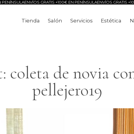
PENÍNSULA
ENVÍOS GRATIS +100€ EN PENÍNSULA
ENVÍOS GRATIS +100
Tienda
Salón
Servicios
Estética
N
Tienda
Salón
Servicios
Estéti
 coleta de novia co
pellejero19