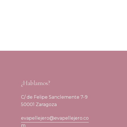
¿Hablamos?
C/ de Felipe Sanclemente 7-9
50001 Zaragoza
evapellejero@evapellejero.co
m