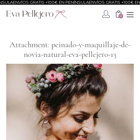
SULA
ENVÍOS GRATIS +100€ EN PENÍNSULA
ENVÍOS GRATIS +100€ EN 
0
Attachment: peinado-y-maquillaje-de-
novia-natural-eva-pellejero-13