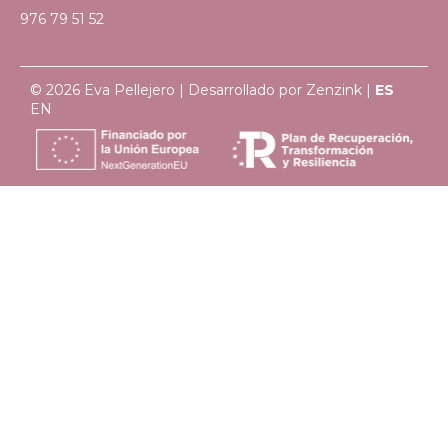
976 79 51 52
© 2026 Eva Pellejero | Desarrollado por
Zenzink
|
ES
EN