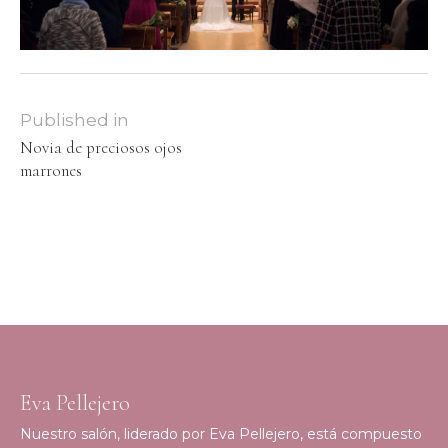
Published in
Novia de preciosos ojos
marrones
Eva Pellejero
Nuestro salón, liderado por Eva Pellejero, está compuesto