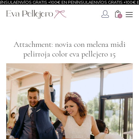
NSULA
ENVÍOS GRATIS +100€ EN PENÍNSULA
ENVÍOS GRATIS +100€ EN
0
Attachment: novia con melena midi
pelirroja color eva pellejero 15