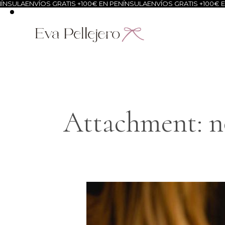
SULA
ENVÍOS GRATIS +100€ EN PENÍNSULA
ENVÍOS GRATIS +100€ EN 
Attachment: no