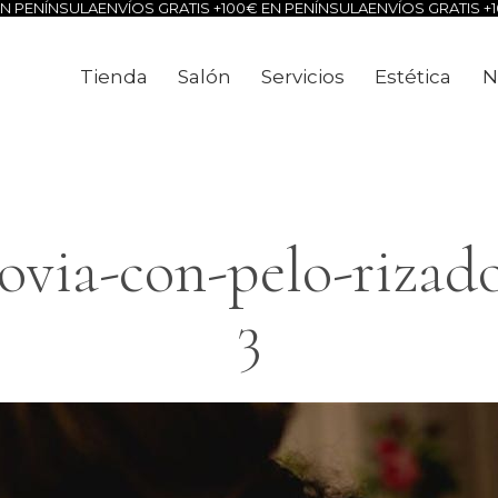
PENÍNSULA
ENVÍOS GRATIS +100€ EN PENÍNSULA
ENVÍOS GRATIS +100
Tienda
Salón
Servicios
Estética
N
Tienda
Salón
Servicios
Estéti
via-con-pelo-rizado
3