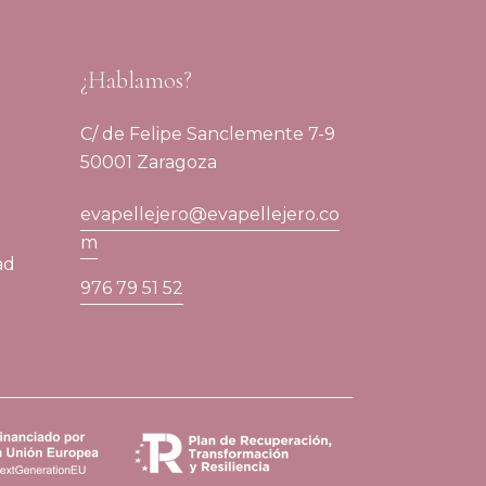
¿Hablamos?
C/ de Felipe Sanclemente 7-9
50001 Zaragoza
evapellejero@evapellejero.co
m
ad
976 79 51 52