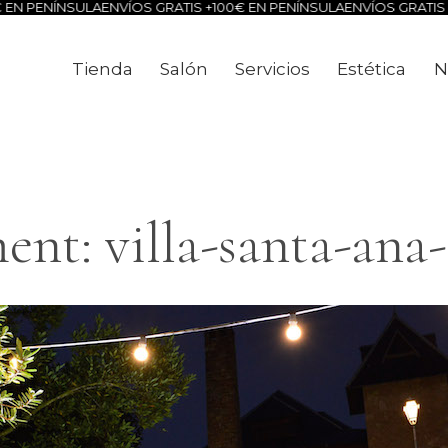
EN PENÍNSULA
ENVÍOS GRATIS +100€ EN PENÍNSULA
ENVÍOS GRATIS +
Tienda
Salón
Servicios
Estética
N
Tienda
Salón
Servicios
Estéti
nt: villa-santa-ana