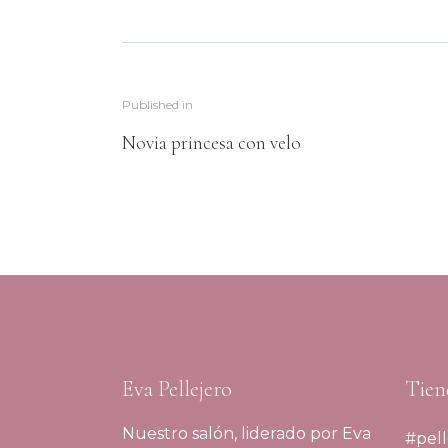
Published in
Novia princesa con velo
Eva Pellejero
Tien
Nuestro salón, liderado por Eva
#pell