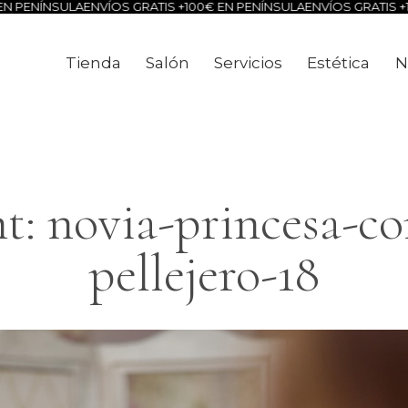
N PENÍNSULA
ENVÍOS GRATIS +100€ EN PENÍNSULA
ENVÍOS GRATIS +1
Tienda
Salón
Servicios
Estética
N
Tienda
Salón
Servicios
Estéti
: novia-princesa-co
pellejero-18