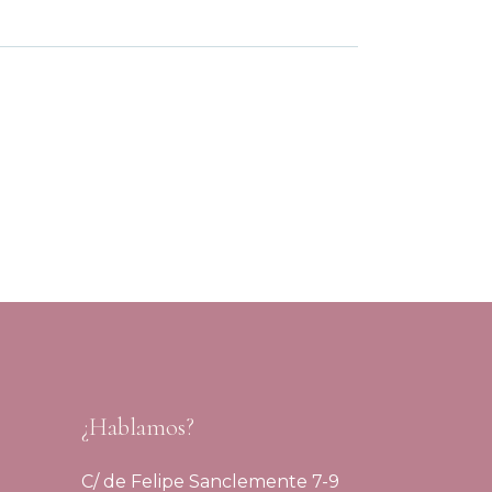
¿Hablamos?
C/ de Felipe Sanclemente 7-9