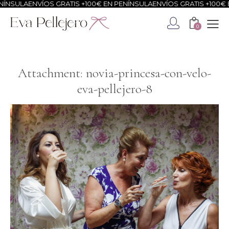
ÍNSULA
ENVÍOS GRATIS +100€ EN PENÍNSULA
ENVÍOS GRATIS +100€ E
0
Attachment: novia-princesa-con-velo-
eva-pellejero-8