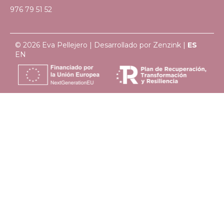
976 79 51 52
© 2026 Eva Pellejero | Desarrollado por
Zenzink
|
ES
EN