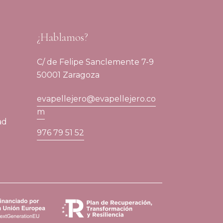
¿Hablamos?
C/ de Felipe Sanclemente 7-9
50001 Zaragoza
evapellejero@evapellejero.co
m
ad
976 79 51 52