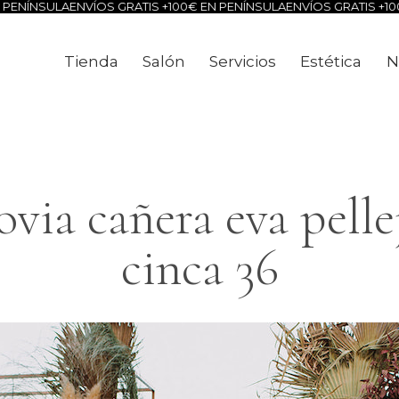
ENÍNSULA
ENVÍOS GRATIS +100€ EN PENÍNSULA
ENVÍOS GRATIS +100€
Tienda
Salón
Servicios
Estética
N
Tienda
Salón
Servicios
Estéti
ia cañera eva pelle
cinca 36