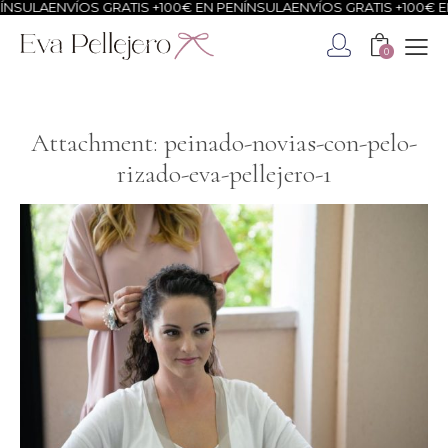
NSULA
ENVÍOS GRATIS +100€ EN PENÍNSULA
ENVÍOS GRATIS +100€ EN
0
Attachment: peinado-novias-con-pelo-
rizado-eva-pellejero-1